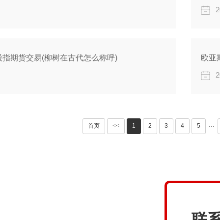
2
指期货交易(柳树在古代怎么称呼)
欧亚
2
首页
<<
1
2
3
4
5
···
联